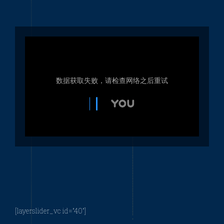
大型水秀剧院：滨海湾幻彩生
辉
大型水秀剧院：菲尔德南水秀
灯光艺术节
[layerslider_vc id=”40″]