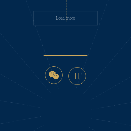
Load more
微
YouTube
信