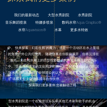
30多年来，法国国际水秀都在阿尔萨斯的菲尔德南举办水秀灯
生辉是我们的第一个使用我们的500瓦RGBW Aquapro LED水
光艺术节，该节日持续两个晚上，每晚能聚集超过5,000名观
下灯的项目，该水下灯提供完美的白色和更丰富的色彩选择。
众。 我们公司的总部和这个村庄拥有深厚联系，并一直与居民
我们的最新动态
大型水秀剧院
水秀剧院
幻彩生辉是我们的第一个使用我们的500瓦RGBW Aquapro
和当地协会保持着良好关系。 法国国际水秀自1983年以来为村
音乐舞蹈喷泉
特娜多喷泉
数码水帘Aqua Graphic®️
LED水下灯的项目，该水下灯提供完美的白色和更丰富的色彩
庄贡献自己的力量。 多年来，法国国际水秀始终坚持水秀内容
选择。 快来探索：幻彩生辉“的魔力，这是一个活动区在水上显
水帘Aquavision®️
水幕
更多水特效
的创新：2013年向Albert Schweitzer和非洲致敬：这段历程记
现的免费户外公共灯光秀。 随着故事在你眼前展开，你将沉浸
录了这位杰出的阿尔萨斯人的故事; 2014年获得迪士尼工作室的
在激光、水柱和水幕上的巨型投影组成的声光水的美妙交响乐
授权后，我们打造与著名的迪斯尼幻想曲电影相结合的水秀。
中。 快来探索：幻彩生辉“的魔力，这是一个活动区在水上显现
多年来，法国国际水秀始终坚持水秀内容的创新：2013年向
的免费户外公共灯光秀。 随着故事在你眼前展开，你将沉浸在
Albert Schweitzer和非洲致敬：这段历程记录了这位杰出的阿
激光、水柱和水幕上的巨型投影组成的声光水的美妙交响乐
尔萨斯人的故事; 2014年获得迪士尼工作室的授权后，我们打造
中。 凭借厚积薄发的文化积淀和独一无二的专业知识，法国国
与著名的迪斯尼幻想曲电影相结合的水秀。 同时，在菲尔德南
际水秀的作品赢得了全球观众的认可，是城市客厅、商业文化
的巨型水秀剧院是一个欢迎管弦乐队和其他艺术家和歌手的机
广场和大型主题游乐园等合作伙伴。 [layerslider_vc id=”19″]
会，并让他们在独特的水秀中实现他们的表演。 因此，著名的
探索我们更多案例 您被触动了吗 ?
布拉格爱乐乐团，ORSO管弦乐队或斯特拉斯堡青年管弦乐队
伴随着最美丽的水效果在舞台上表演。 同时，在菲尔德南的巨
大型水秀剧院：环球影城夜间表演
型水秀剧院是一个欢迎管弦乐队和其他艺术家和歌手的机会，
一个新的史诗级水秀在晚上照亮了佛罗里达州环球影城主题公