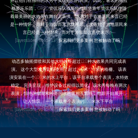
并让他们在独特的水秀中实现他们的表演。 因此，著名的布拉
园。这是法国国际水秀连续第二次承担该公园的大型水秀。 之
格爱乐乐团，ORSO管弦乐队或斯特拉斯堡青年管弦乐队伴随
前环球影城项目取得了巨大成功，给了我们很大自信，这一次
着最美丽的水效果在舞台上表演。 水秀对于当地居民来言已经
法国国际水秀设计了一个更加大胆和具有纪念意义的项目。 环
是一种情怀，而对于游客而言意犹未尽。 水秀对于当地居民来
球影城的“夜间表演”是对电影以及同名电影制片厂的颂歌。经典
言已经是一种情怀，而对于游客而言意犹未尽。
电影如《侏罗纪世界》、《速度与激情》、《卑鄙的我》、
[layerslider_vc id=”13″] 探索我们更多案例 您被触动了吗 ?
《小黄人大眼萌》和《哈利波特》，投射在七个总共超过150米
的投影立面水幕上。 巨型投影是水秀的背景和支柱，与直喷、
动态多轴摇摆喷和其他水特效等超过120种水效果共同完成表
演。 这个大型水秀剧院使用了超过100米*30米的格栅。 该表
演安装在一个100米的水上平台，该平台承载整个表演，水特效
稳定、完美呈现，维护设备过程得以简化。该水秀每晚有两次
表演，惊艳的烟花和神奇的水芭蕾相互辉映，电影开始展开，
让人惊叹。 一个承载整个表演的100米水下平台
[layerslider_vc id=”47″] 探索我们更多案例 您被触动了吗 ?