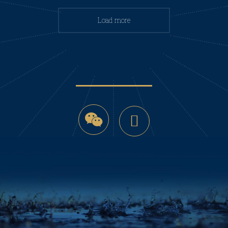
Load more
微
YouTube
信