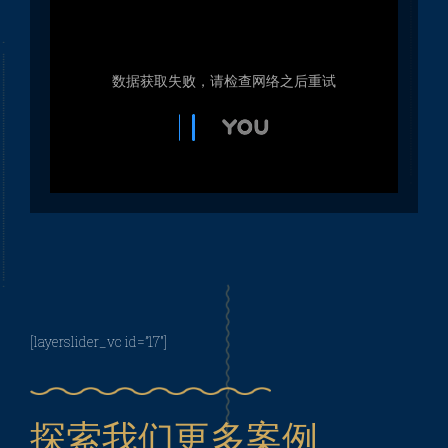
大型水秀剧院：滨海湾幻彩生辉
2016年，滨海湾金沙酒店集团邀请法国国际水秀来投标。金沙
酒店集团在新加坡湾的豪华酒店脚下创造新的大型水秀的招
标。我们公司因在滨海湾进行了几次大型水秀而闻名，包括
2010年国庆阅兵和青年奥运会。凭借这一经验以及我们团队的
创造力，法国国际水秀赢得了招标并实现了代表性的水秀。 幻
彩生辉水秀通过四个奇异的篇章展示了新加坡作为一个多元文
化社会和现代化国际大都市的演变。在篇章一和二中，图像隐
喻新加坡社会以及其复杂的历史和文化背景。篇章三和四展现
了未来的主题，未来主义的图像鼓励我们成为一个模范城市。
[layerslider_vc id=”17″]
各种各样的水特效, 金字塔、花篮、拱喷、直喷、摇摆喷头以及
大型水秀剧院：菲尔德南水秀灯光
熔岩和雾效果…… 该表演在3个120米长的浮动平台上进行。 各
种各样的水特效, 金字塔、花篮、拱喷、直喷、摇摆喷头以及熔
艺术节
探索我们更多案例
岩和雾效果…… 该表演在3个120米长的浮动平台上进行。 幻彩