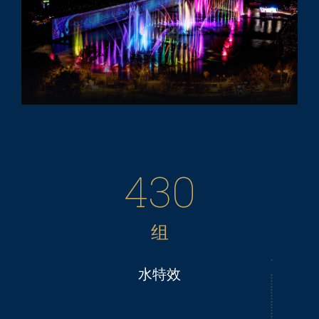
430
组
水特效