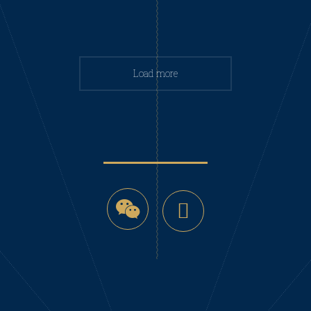
Load more
微
YouTube
信