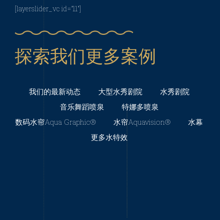
办水秀灯光艺术节，该节日持续两个晚上，每晚能聚
[layerslider_vc id=”11″]
各样的水特效, 金字塔、花篮、拱喷、直喷、摇摆喷头
集超过5,000名观众。 我们公司的总部和这个村庄拥
以及熔岩和雾效果…… 该表演在3个120米长的浮动平
有深厚联系，并一直与居民和当地协会保持着良好关
台上进行。 幻彩生辉是我们的第一个使用我们的500
系。 法国国际水秀自1983年以来为村庄贡献自己的力
瓦RGBW Aquapro LED水下灯的项目，该水下灯提供
探索我们更多案例
量。 多年来，法国国际水秀始终坚持水秀内容的创
完美的白色和更丰富的色彩选择。 幻彩生辉是我们的
新：2013年向Albert Schweitzer和非洲致敬：这段历
第一个使用我们的500瓦RGBW Aquapro LED水下灯
程记录了这位杰出的阿尔萨斯人的故事; 2014年获得
的项目，该水下灯提供完美的白色和更丰富的色彩选
我们的最新动态
迪士尼工作室的授权后，我们打造与著名的迪斯尼幻
大型水秀剧院
水秀剧院
择。 快来探索：幻彩生辉“的魔力，这是一个活动区在
想曲电影相结合的水秀。 多年来，法国国际水秀始终
音乐舞蹈喷泉
特娜多喷泉
水上显现的免费户外公共灯光秀。 随着故事在你眼前
坚持水秀内容的创新：2013年向Albert Schweitzer和
数码水帘Aqua Graphic®️
水帘Aquavision®️
水幕
展开，你将沉浸在激光、水柱和水幕上的巨型投影组
非洲致敬：这段历程记录了这位杰出的阿尔萨斯人的
成的声光水的美妙交响乐中。 快来探索：幻彩生辉“的
更多水特效
故事; 2014年获得迪士尼工作室的授权后，我们打造
魔力，这是一个活动区在水上显现的免费户外公共灯
与著名的迪斯尼幻想曲电影相结合的水秀。 同时，在
光秀。 随着故事在你眼前展开，你将沉浸在激光、水
菲尔德南的巨型水秀剧院是一个欢迎管弦乐队和其他
柱和水幕上的巨型投影组成的声光水的美妙交响乐
大型水秀剧院：环球影城夜间
艺术家和歌手的机会，并让他们在独特的水秀中实现
中。 凭借厚积薄发的文化积淀和独一无二的专业知
表演
他们的表演。 因此，著名的布拉格爱乐乐团，ORSO
识，法国国际水秀的作品赢得了全球观众的认可，是
管弦乐队或斯特拉斯堡青年管弦乐队伴随着最美丽的
一个新的史诗级水秀在晚上照亮了佛罗里达州环球影
城市客厅、商业文化广场和大型主题游乐园等合作伙
水效果在舞台上表演。 同时，在菲尔德南的巨型水秀