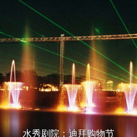
水秀剧院：迪拜购物节