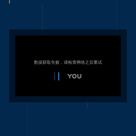
大型水秀剧院：滨海湾幻彩生
辉
2016年，滨海湾金沙酒店集团邀请法国国际水秀来投
标。金沙酒店集团在新加坡湾的豪华酒店脚下创造新
的大型水秀的招标。我们公司因在滨海湾进行了几次
大型水秀而闻名，包括2010年国庆阅兵和青年奥运
会。凭借这一经验以及我们团队的创造力，法国国际
水秀赢得了招标并实现了代表性的水秀。 幻彩生辉水
秀通过四个奇异的篇章展示了新加坡作为一个多元文
化社会和现代化国际大都市的演变。在篇章一和二
中，图像隐喻新加坡社会以及其复杂的历史和文化背
大型水秀剧院：菲尔德南水秀
景。篇章三和四展现了未来的主题，未来主义的图像
灯光艺术节
鼓励我们成为一个模范城市。 各种各样的水特效, 金
字塔、花篮、拱喷、直喷、摇摆喷头以及熔岩和雾效
30多年来，法国国际水秀都在阿尔萨斯的菲尔德南举
果…… 该表演在3个120米长的浮动平台上进行。 各种