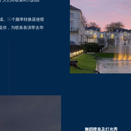
成。16个频率转换器使喷
提供，为喷泉表演带去华
舞蹈喷泉及灯光秀