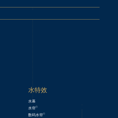
水特效
水幕
®
水帘
®
数码水帘