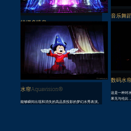
音乐舞
特娜多喷泉
魔力之水伴
美妙的旋律
建筑和喷泉的交融，实现了人与水的互动娱乐，是现
代城市水秀发展的潮流。
数码水帘A
水帘Aquavision®
这是一种对
果无与伦比
能够瞬间出现和消失的高品质投影的梦幻水秀表演。