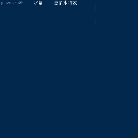
avision®️
水幕
更多水特效
Load
more