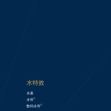
水特效
水幕
®
水帘
®
数码水帘