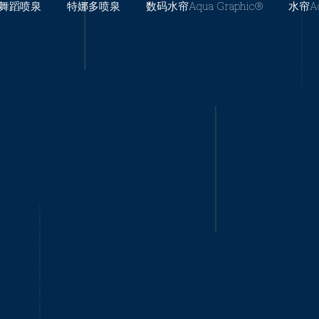
舞蹈喷泉
特娜多喷泉
数码水帘Aqua Graphic®️
水帘Aqu
美国奥兰多环球影城开年新秀即将开幕